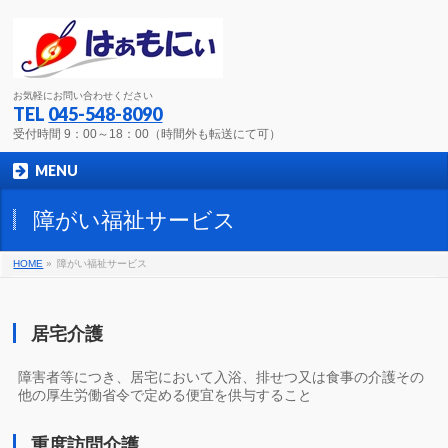
お気軽にお問い合わせください
TEL
045-548-8090
受付時間 9：00～18：00（時間外も転送にて可）
MENU
障がい福祉サービス
HOME
»
障がい福祉サービス
居宅介護
障害者等につき、居宅において入浴、排せつ又は食事の介護その
他の厚生労働省令で定める便宜を供与すること
重度訪問介護