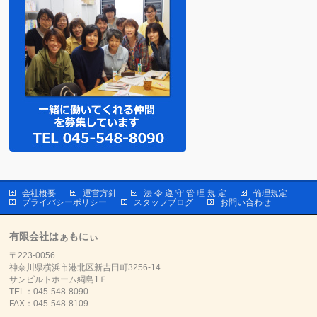
会社概要
運営方針
法 令 遵 守 管 理 規 定
倫理規定
プライバシーポリシー
スタッフブログ
お問い合わせ
有限会社はぁもにぃ
〒223-0056
神奈川県横浜市港北区新吉田町3256-14
サンビルトホーム綱島1Ｆ
TEL：045-548-8090
FAX：045-548-8109