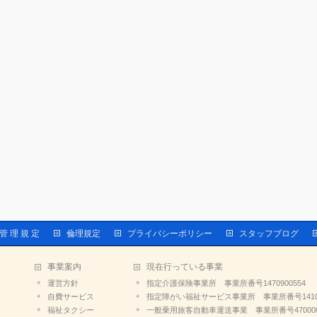
 管 理 規 定
倫理規定
プライバシーポリシー
スタッフブログ
事業案内
現在行っている事業
運営方針
指定介護保険事業所 事業所番号1470900554
自費サービス
指定障がい福祉サービス事業所 事業所番号14109
福祉タクシー
一般乗用旅客自動車運送事業 事業所番号470000