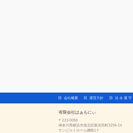
会社概要
運営方針
法 令 遵 守
有限会社はぁもにぃ
〒223-0056
神奈川県横浜市港北区新吉田町3256-14
サンビルトホーム綱島1Ｆ