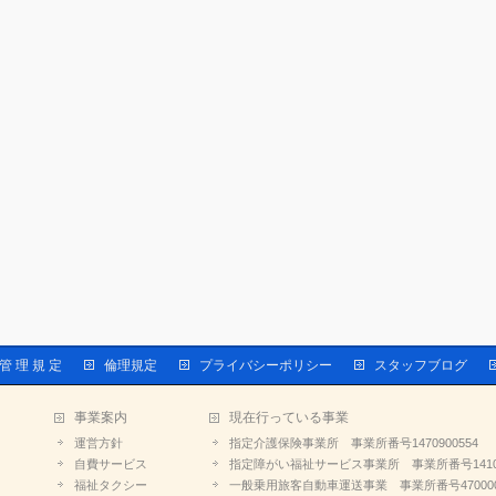
 管 理 規 定
倫理規定
プライバシーポリシー
スタッフブログ
事業案内
現在行っている事業
運営方針
指定介護保険事業所 事業所番号1470900554
自費サービス
指定障がい福祉サービス事業所 事業所番号14109
福祉タクシー
一般乗用旅客自動車運送事業 事業所番号470000