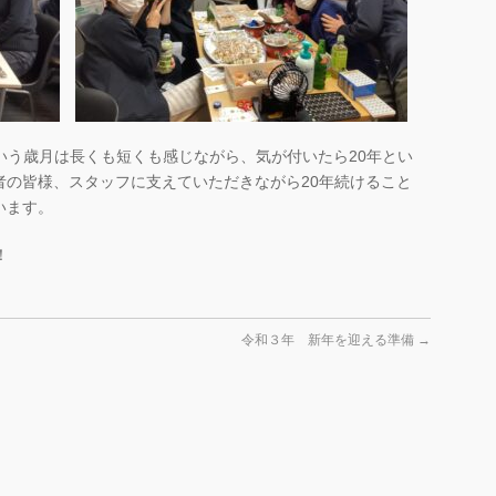
0年という歳月は長くも短くも感じながら、気が付いたら20年とい
者の皆様、スタッフに支えていただきながら20年続けること
います。
！
令和３年 新年を迎える準備
→