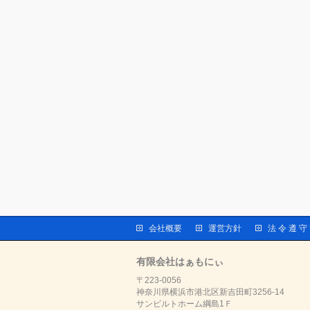
会社概要
運営方針
法 令 遵 守
有限会社はぁもにぃ
〒223-0056
神奈川県横浜市港北区新吉田町3256-14
サンビルトホーム綱島1Ｆ